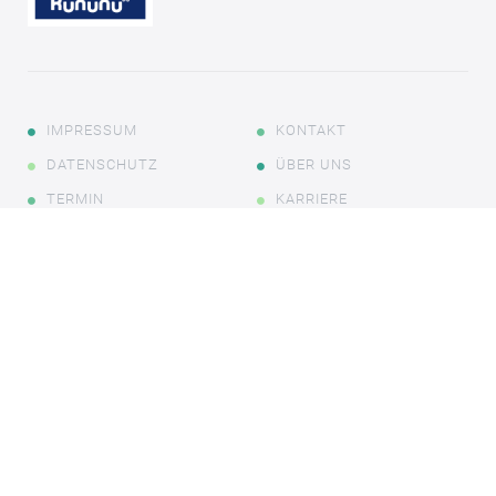
IMPRESSUM
KONTAKT
DATENSCHUTZ
ÜBER UNS
TERMIN
KARRIERE
PARTNER
DUO FORMULAR
NEWS
Copyright © 2025
CDS - Peter Griese GmbH